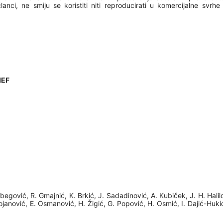
članci, ne smiju se koristiti niti reproducirati u komercijalne svrhe
IEF
begović, R. Gmajnić, K. Brkić, J. Sadadinović, A. Kubiček, J. H. Halil
tojanović, E. Osmanović, H. Žigić, G. Popović, H. Osmić, I. Dajić-Huki