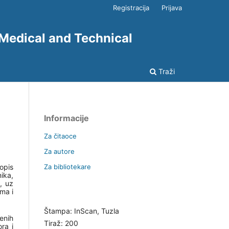
Registracija
Prijava
 Medical and Technical
Traži
Informacije
Za čitaoce
Za autore
Za bibliotekare
opis
ika,
, uz
ma i
Štampa: InScan, Tuzla
enih
Tiraž: 200
ra i