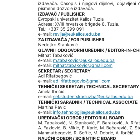
izdavača. Časopis i njegovi dijelovi, objavljeni 
pismene dozvole izdavača.
IZDAVAČ / PUBLISHER
Evropski univerzitet Kallos Tuzla
Adresa: XVIII hrvatske brigade 8, Tuzla.
Tel.: +387 35 299 091
e-mail:
revija@eukallos.edu.ba
ZA IZDAVAČA / FOR PUBLISHER
Nedeljko Stanković
GLAVNI I ODGOVORNI UREDNIK / EDITOR-IN-CH
Mithat Tabaković
e-mail:
m.tabakovic@eukallos.edu.ba
e-mail:
mithat.tabakovic@gmail.com
SEKRETAR / SECRETARY
Adi Rifatbegović
e-mail:
adi.rifatbegovic@gmail.com
TEHNIČKI SEKRETAR / TECHNICAL SECRETARY
Amela Ibričić
e-mail:
sef.studentskasluzba@eukallos.edu.ba
TEHNIČKI SARADNIK / TECHNICAL ASSOCIATE
Martina Pavić
e-mail:
info.tehnologije@eukallos.edu.ba
UREĐIVAČKI ODBOR / EDITORIAL BOARD
M. Tabaković, N. Stanković, F. Baraković, A. Rifat
A. Fazlović, B. Mikić, E. Karić, M. Bečarević, Z. S
Mahmutbegović, R. Softić, M. Dobrić, A. Ibričić.
NAUČNI ODBOR / SCIENTIFIC BOARD