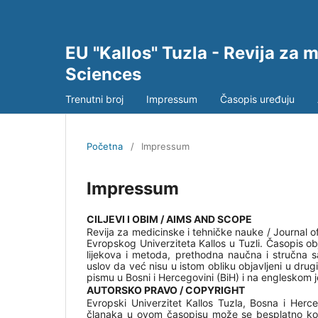
EU "Kallos" Tuzla - Revija za 
Sciences
Trenutni broj
Impressum
Časopis uređuju
Početna
/
Impressum
Impressum
CILJEVI I OBIM / AIMS AND SCOPE
Revija za medicinske i tehničke nauke / Journal o
Evropskog Univerziteta Kallos u Tuzli. Časopis ob
lijekova i metoda, prethodna naučna i stručna sa
uslov da već nisu u istom obliku objavljeni u drug
pismu u Bosni i Hercegovini (BiH) i na engleskom j
AUTORSKO PRAVO / COPYRIGHT
Evropski Univerzitet Kallos Tuzla, Bosna i Her
članaka u ovom časopisu može se besplatno koris