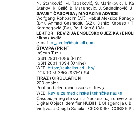
N. Stanković, M. Tabaković, S. Marinković, I. Ka
Stahov, R. Galić, B. Marjanović, J. Sadadinović, J. 
SAVJET ČASOPISA / MAGAZINE ADVICE
Wolfgang Rohbachr (AT), Habul Aleksios Panagop
(BY), Ahmad Gašmoglu (AZ), Danilo Kapaso (IT)
Karabegović (BA), Reuf Kapić (BA).
LEKTOR – REVIZIJA ENGLESKOG JEZIKA / ENG
Mirnes Avdić
e-mail:
m_avdic@hotmail.com
ŠTAMPA / PRINT
InScan Tuzla
ISSN 2831-1086 (Print)
ISSN 2831-1094 (Online)
WEB:
https://eukallos.edu.ba/
DOI: 10.59366/2831-1094
TIRAŽ / CIRCULATION
200 copies
Print and electronic issues of Revija
WEB:
Revija za medicinske i tehničke nauke
Časopis je registrovan u Nacionalnoj i univerzit
Digital Object Identifier NUBIH (DOI agencija u Bi
Vidljivost: Google Scholar, CROSSREF, COBISS Plu