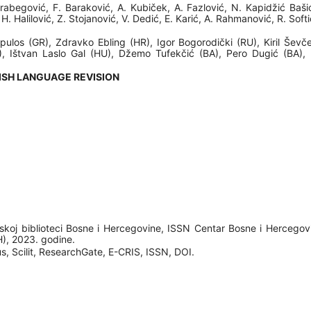
rabegović, F. Baraković, A. Kubiček, A. Fazlović, N. Kapidžić Bašić
H. Halilović, Z. Stojanović, V. Dedić, E. Karić, A. Rahmanović, R. Softi
ulos (GR), Zdravko Ebling (HR), Igor Bogorodički (RU), Kiril Ševč
, Ištvan Laslo Gal (HU), Džemo Tufekčić (BA), Pero Dugić (BA), 
LISH LANGUAGE REVISION
etskoj biblioteci Bosne i Hercegovine, ISSN Centar Bosne i Hercegovi
H), 2023. godine.
s, Scilit, ResearchGate, E-CRIS, ISSN, DOI.