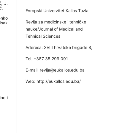
, J.
ć.
Evropski Univerzitet Kallos Tuzla
enko
Revija za medicinske i tehničke
Isak
nauke/Journal of Medical and
Tehnical Sciences
Aderesa: XVIII hrvatske brigade 8,
Tel. +387 35 299 091
E-mail: revija@eukallos.edu.ba
Web: http://eukallos.edu.ba/
ne i