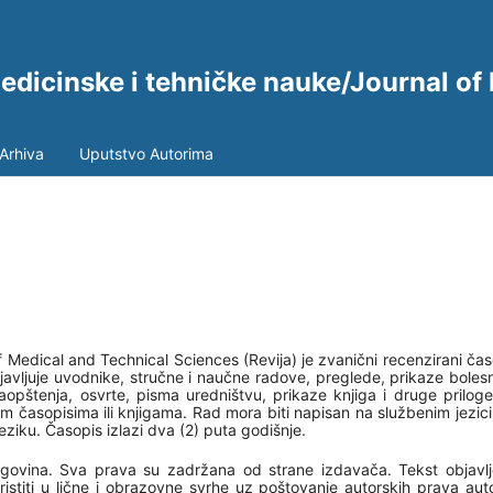
medicinske i tehničke nauke/Journal of
Arhiva
Uputstvo Autorima
f Medical and Technical Sciences (Revija) je zvanični recenzirani čas
javljuje uvodnike, stručne i naučne radove, preglede, prikaze bolesn
opštenja, osvrte, pisma uredništvu, prikaze knjiga i druge priloge
im časopisima ili knjigama. Rad mora biti napisan na službenim jezici
eziku. Časopis izlazi dva (2) puta godišnje.
cegovina. Sva prava su zadržana od strane izdavača. Tekst objavlj
titi u lične i obrazovne svrhe uz poštovanje autorskih prava auto