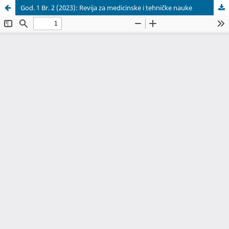
God. 1 Br. 2 (2023): Revija za medicinske i tehničke nauke